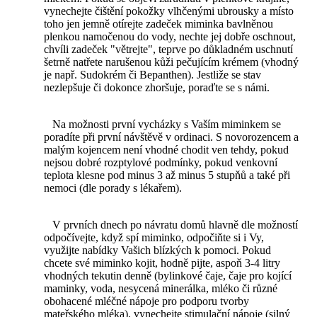
vynechejte čištění pokožky vlhčenými ubrousky a místo
toho jen jemně otírejte zadeček miminka bavlněnou
plenkou namočenou do vody, nechte jej dobře oschnout,
chvíli zadeček "větrejte", teprve po důkladném uschnutí
šetrně natřete narušenou kůži pečujícím krémem (vhodný
je např. Sudokrém či Bepanthen). Jestliže se stav
nezlepšuje či dokonce zhoršuje, poraďte se s námi.
Na možnosti první vycházky s Vaším miminkem se
poradíte při první návštěvě v ordinaci. S novorozencem a
malým kojencem není vhodné chodit ven tehdy, pokud
nejsou dobré rozptylové podmínky, pokud venkovní
teplota klesne pod minus 3 až minus 5 stupňů a také při
nemoci (dle porady s lékařem).
V prvních dnech po návratu domů hlavně dle možností
odpočívejte, když spí miminko, odpočiňte si i Vy,
využijte nabídky Vašich blízkých k pomoci. Pokud
chcete své miminko kojit, hodně pijte, aspoň 3-4 litry
vhodných tekutin denně (bylinkové čaje, čaje pro kojící
maminky, voda, nesycená minerálka, mléko či různé
obohacené mléčné nápoje pro podporu tvorby
mateřského mléka), vynechejte stimulační nápoje (silný