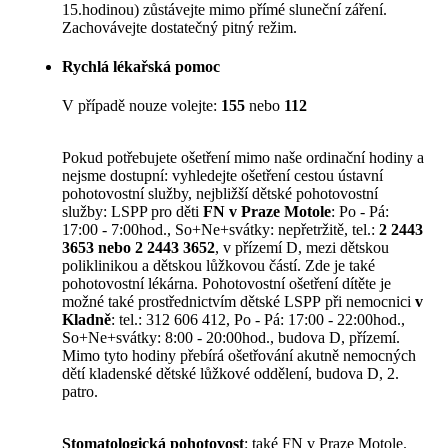
15.hodinou) zůstávejte mimo přímé sluneční záření.
Zachovávejte dostatečný pitný režim.
Rychlá lékařská pomoc
V případě nouze volejte:
155
nebo
112
Pokud potřebujete ošetření mimo naše ordinační hodiny a
nejsme dostupní: vyhledejte ošetření cestou ústavní
pohotovostní služby, nejbližší dětské pohotovostní
služby: LSPP pro děti
FN v Praze Motole
: Po - Pá:
17:00 - 7:00hod., So+Ne+svátky: nepřetržitě, tel.:
2 2443
3653 nebo 2 2443 3652
, v přízemí D, mezi dětskou
poliklinikou a dětskou lůžkovou částí. Zde je také
pohotovostní lékárna. Pohotovostní ošetření dítěte je
možné také prostřednictvím dětské LSPP při nemocnici
v
Kladně
: tel.: 312 606 412, Po - Pá: 17:00 - 22:00hod.,
So+Ne+svátky: 8:00 - 20:00hod., budova D, přízemí.
Mimo tyto hodiny přebírá ošetřování akutně nemocných
dětí kladenské dětské lůžkové oddělení, budova D, 2.
patro.
Stomatologická pohotovost
: také FN v Praze Motole.