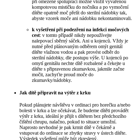
při omezené spolupráci možné vložit vyvařenou
kompotovou mističku do nočníku a po vymočení
dítěte opatrně moč přelít do sterilní nádobky tak,
abyste vzorek moče ani nádobku nekontaminovali.
k vyšetření při podezření na infekci močových
cest
: v tomto případě nikdy nepoužívejte
nalepovací sběrný sáček. Ani u kojenců. Vždy je
nutné před plánovaným odběrem omýt genitál
dítěte vlažnou vodou a pak provést odběr do
sterilní nádobky, dle postupu výše. U kojenců po
omytí genitálu nechte dítě rozbalené a čekejte u
dítěte s připravenou zkumavkou, jakmile začne
močit, zachyťte proud moče do
zkumavky/nádobky.
Jak dítě připravit na výtěr z krku
Pokud plánujete návštěvu v ordinaci pro horečku a/nebo
bolesti v krku a lze očekávat, že budeme dítěti provádět
výtěr z krku, ideální je přijít s dítětem bez předchozího
čištění chrupu, nalačno, pokud to situace umožní.
Naprosto nevhodné je pak krmit dítě v čekárně a
vstupovat do ordinace se zbytky stravy v ústech dítěte.
Výsledek vyšetření může být zkreslený.