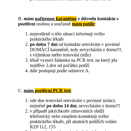
B.
mám
nařízenou
karanténu
z důvodu kontaktu s
pozitivní
osobou a současně
mám potíže
:
neprodleně o této situaci informuji svého
praktického lékaře
po dobu 7 dní
od kontaktu setrvávám v povinné
DOMÁCÍ karanténě, tedy nevycházím z domu!!!,
s výjimkou mého testování (níže)
lékař vystaví žádanku na PCR test, na který jdu
nejdříve 2.den od počátku potíží
dále postupuji podle odstavce A.
C.
mám
pozitivní PCR test
:
ode dne testování setrvávám v povinné izolaci,
nejméně
po dobu 14 dní
, nevycházím z domu!!!
v případě jakýchkoliv zdravotních obtíží
telefonicky nebo emailem kontaktuji svého
praktického lékaře, při akutních potížích volám
RZP 112, 155