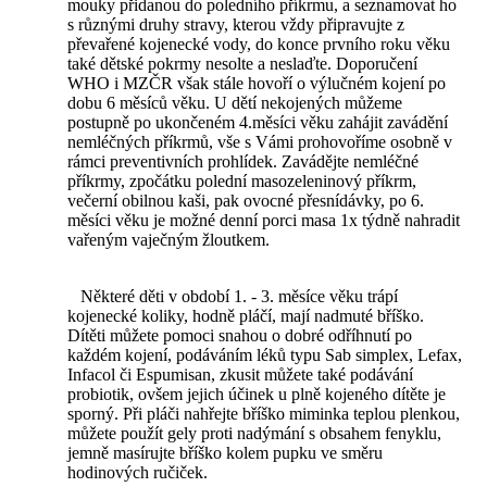
mouky přidanou do poledního příkrmu, a seznamovat ho
s různými druhy stravy, kterou vždy připravujte z
převařené kojenecké vody, do konce prvního roku věku
také dětské pokrmy nesolte a neslaďte. Doporučení
WHO i MZČR však stále hovoří o výlučném kojení po
dobu 6 měsíců věku. U dětí nekojených můžeme
postupně po ukončeném 4.měsíci věku zahájit zavádění
nemléčných příkrmů, vše s Vámi prohovoříme osobně v
rámci preventivních prohlídek. Zavádějte nemléčné
příkrmy, zpočátku polední masozeleninový příkrm,
večerní obilnou kaši, pak ovocné přesnídávky, po 6.
měsíci věku je možné denní porci masa 1x týdně nahradit
vařeným vaječným žloutkem.
Některé děti v období 1. - 3. měsíce věku trápí
kojenecké koliky, hodně pláčí, mají nadmuté bříško.
Dítěti můžete pomoci snahou o dobré odříhnutí po
každém kojení, podáváním léků typu Sab simplex, Lefax,
Infacol či Espumisan, zkusit můžete také podávání
probiotik, ovšem jejich účinek u plně kojeného dítěte je
sporný. Při pláči nahřejte bříško miminka teplou plenkou,
můžete použít gely proti nadýmání s obsahem fenyklu,
jemně masírujte bříško kolem pupku ve směru
hodinových ručiček.