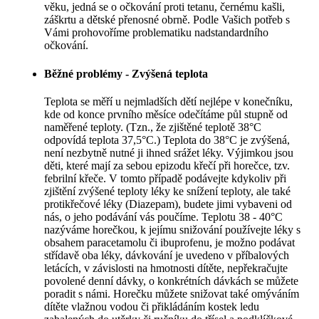
věku, jedná se o očkování proti tetanu, černému kašli,
záškrtu a dětské přenosné obrně. Podle Vašich potřeb s
Vámi prohovoříme problematiku nadstandardního
očkování.
Běžné problémy - Zvýšená teplota
Teplota se měří u nejmladších dětí nejlépe v konečníku,
kde od konce prvního měsíce odečítáme půl stupně od
naměřené teploty. (Tzn., že zjištěné teplotě 38°C
odpovídá teplota 37,5°C.) Teplota do 38°C je zvýšená,
není nezbytně nutné ji ihned srážet léky. Výjimkou jsou
děti, které mají za sebou epizodu křečí při horečce, tzv.
febrilní křeče. V tomto případě podávejte kdykoliv při
zjištění zvýšené teploty léky ke snížení teploty, ale také
protikřečové léky (Diazepam), budete jimi vybaveni od
nás, o jeho podávání vás poučíme. Teplotu 38 - 40°C
nazýváme horečkou, k jejímu snižování používejte léky s
obsahem paracetamolu či ibuprofenu, je možno podávat
střídavě oba léky, dávkování je uvedeno v příbalových
letácích, v závislosti na hmotnosti dítěte, nepřekračujte
povolené denní dávky, o konkrétních dávkách se můžete
poradit s námi. Horečku můžete snižovat také omýváním
dítěte vlažnou vodou či přikládáním kostek ledu