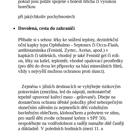
pokud jsou potíže spojené s bolestí břicha či vysokou
horečkou
při jakýchkoliv pochybnostech
Dovolená, cesta do zahraničí
Přibalte si s sebou: léky ke snížení teploty, dezinfekční
oční kapky typu Ophthalmo - Septonex či Occu-Flash,
antihistaminika (Fenistil, Zyrtec, Aerius, apod.) v
kapkách či tabletách, vhodný je také Fenistil gel či roll-
on, léky na kašel, teploměr, vhodné opalovací prostředky
(pro děti do dvou let přípravky na bázi minerálních filtrů,
vždy s nejvyšší možnou ochranou proti slunci).
Zejména v jižních destinacích se vyhýbejte rizikovým
potravinám (zmrzlina, led do nápojů, nedostatečně
tepelně upravené kuřecí maso - grilované). Dbejte na
dostatečnou ochranu dětské pokožky před nebezpečným
slunečním zářením (u nejmenších dětí vzdušným
bavlněným oblečkem, kloboučkem a pobytem ve stínu,
pro starší děti zvolte ochranné krémy s SPF 50),
nespoléhejte na voděodolnost a raději namažte dítě častěji
a důkladně. V poledních hodinách (mezi 11. a