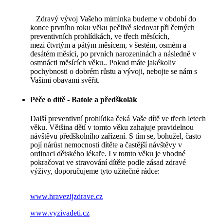
Zdravý vývoj Vašeho miminka budeme v období do
konce prvního roku věku pečlivě sledovat při četných
preventivních prohlídkách, ve třech měsících,
mezi čtvrtým a pátým měsícem, v šestém, osmém a
desátém měsíci, po prvních narozeninách a následně v
osmnácti měsících věku.. Pokud máte jakékoliv
pochybnosti o dobrém růstu a vývoji, nebojte se nám s
Vašimi obavami svěřit.
Péče o dítě - Batole a předškolák
Další preventivní prohlídka čeká Vaše dítě ve třech letech
věku. Většina dětí v tomto věku zahajuje pravidelnou
návštěvu předškolního zařízení. S tím se, bohužel, často
pojí nárůst nemocnosti dítěte a častější návštěvy v
ordinaci dětského lékaře. I v tomto věku je vhodné
pokračovat ve stravování dítěte podle zásad zdravé
výživy, doporučujeme tyto užitečné rádce:
www.hravezijzdrave.cz
www.vyzivadeti.cz