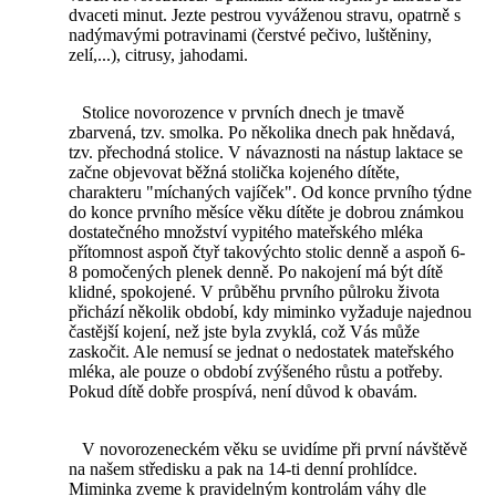
dvaceti minut. Jezte pestrou vyváženou stravu, opatrně s
nadýmavými potravinami (čerstvé pečivo, luštěniny,
zelí,...), citrusy, jahodami.
Stolice novorozence v prvních dnech je tmavě
zbarvená, tzv. smolka. Po několika dnech pak hnědavá,
tzv. přechodná stolice. V návaznosti na nástup laktace se
začne objevovat běžná stolička kojeného dítěte,
charakteru "míchaných vajíček". Od konce prvního týdne
do konce prvního měsíce věku dítěte je dobrou známkou
dostatečného množství vypitého mateřského mléka
přítomnost aspoň čtyř takovýchto stolic denně a aspoň 6-
8 pomočených plenek denně. Po nakojení má být dítě
klidné, spokojené. V průběhu prvního půlroku života
přichází několik období, kdy miminko vyžaduje najednou
častější kojení, než jste byla zvyklá, což Vás může
zaskočit. Ale nemusí se jednat o nedostatek mateřského
mléka, ale pouze o období zvýšeného růstu a potřeby.
Pokud dítě dobře prospívá, není důvod k obavám.
V novorozeneckém věku se uvidíme při první návštěvě
na našem středisku a pak na 14-ti denní prohlídce.
Miminka zveme k pravidelným kontrolám váhy dle