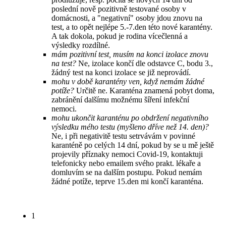
poslední nově pozitivně testované osoby v
domácnosti, a "negativní" osoby jdou znovu na
test, a to opět nejlépe 5.-7.den této nové karantény.
A tak dokola, pokud je rodina vícečlenná a
výsledky rozdílné.
mám pozitivní test, musím na konci izolace znovu
na test?
Ne, izolace končí dle odstavce C, bodu 3.,
žádný test na konci izolace se již neprovádí.
mohu v době karantény ven, když nemám žádné
potíže?
Určitě ne. Karanténa znamená pobyt doma,
zabránění dalšímu možnému šíření infekční
nemoci.
mohu ukončit karanténu po obdržení negativního
výsledku mého testu (myšleno dříve než 14. den)?
Ne, i při negativitě testu setrvávám v povinné
karanténě po celých 14 dní, pokud by se u mě ještě
projevily příznaky nemoci Covid-19, kontaktuji
telefonicky nebo emailem svého prakt. lékaře a
domluvím se na dalším postupu. Pokud nemám
žádné potíže, teprve 15.den mi končí karanténa.
1