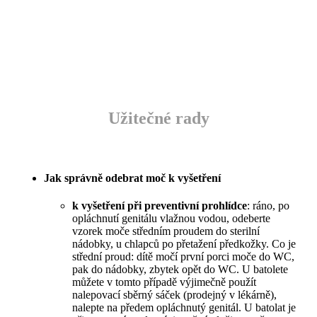
MUDr. Jana Pierorazio
(Dosedělová)
Užitečné rady
Jak správně odebrat moč k vyšetření
k vyšetření při preventivní prohlídce
: ráno, po
opláchnutí genitálu vlažnou vodou, odeberte
vzorek moče středním proudem do sterilní
nádobky, u chlapců po přetažení předkožky. Co je
střední proud: dítě močí první porci moče do WC,
pak do nádobky, zbytek opět do WC. U batolete
můžete v tomto případě výjimečně použít
nalepovací sběrný sáček (prodejný v lékárně),
nalepte na předem opláchnutý genitál. U batolat je