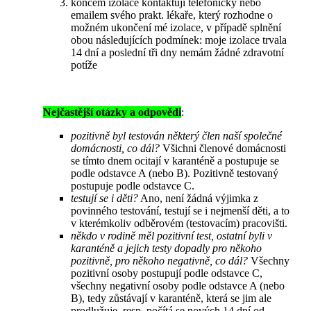
koncem izolace kontaktuji telefonicky nebo
emailem svého prakt. lékaře, který rozhodne o
možném ukončení mé izolace, v případě splnění
obou následujících podmínek: moje izolace trvala
14 dní a poslední tři dny nemám žádné zdravotní
potíže
Nejčastější otázky a odpovědi
:
pozitivně byl testován některý člen naší společné
domácnosti, co dál?
Všichni členové domácnosti
se tímto dnem ocitají v karanténě a postupuje se
podle odstavce A (nebo B). Pozitivně testovaný
postupuje podle odstavce C.
testují se i děti?
Ano, není žádná výjimka z
povinného testování, testují se i nejmenší děti, a to
v kterémkoliv odběrovém (testovacím) pracovišti.
někdo v rodině měl pozitivní test, ostatní byli v
karanténě a jejich testy dopadly pro někoho
pozitivně, pro někoho negativně, co dál?
Všechny
pozitivní osoby postupují podle odstavce C,
všechny negativní osoby podle odstavce A (nebo
B), tedy zůstávají v karanténě, která se jim ale
prodlužuje, resp. počítá se nových 14 dní od