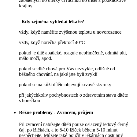
zabalených do utěrky či ručníku do třísel a podklíčkové
krajiny.
Kdy zejména vyhledat lékaře?
vždy, když naměříte zvýšenou teplotu u novorozence
vždy, když horečka překročí 40°C
pokud je dítě apatické, reaguje nepřiměřeně, odmítá pití,
málo močí, apod.
pokud se dítě chová pro Vás nezvykle, odlišně od
běžného chování, na jaké jste byli zvyklí
pokud se na kůži dítěte objevují krvavé skvrnky
při jakýchkoliv pochybnostech o zdravotním stavu dítěte
s horečkou
Běžné problémy - Zvracení, průjem
Při zvracení nabízejte dítěti pouze oslazený ledový černý
čaj, po lžičkách, a to 5-10 lžiček během 5-10 minut,
nespěchejte. Můžete také použít v lékárnách dostupný