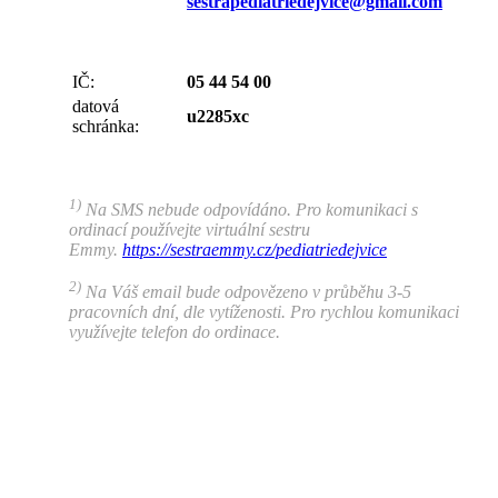
sestrapediatriedejvice@gmail.com
IČ:
05 44 54 00
datová
u2285xc
schránka:
1)
Na SMS nebude odpovídáno. Pro komunikaci s
ordinací používejte virtuální sestru
Emmy.
https://sestraemmy.cz/pediatriedejvice
2)
Na Váš email bude odpovězeno v průběhu 3-5
pracovních dní, dle vytíženosti. Pro rychlou komunikaci
využívejte telefon do ordinace.