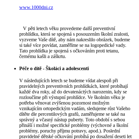
www.1000dni.cz
V pěti letech věku provedeme další preventivní
prohlídku, která se spojená s posouzením školní zralosti,
vyzveme Vaše dítě, aby nám nakreslilo obrázek, budeme
si také více povídat, zaměříme se na logopedické vady.
Tato prohlídka je spojená s očkováním proti tetanu,
černému kašli a záškrtu.
Péče o dítě - Školáci a adolescenti
V následujících letech se budeme vídat alespoň při
pravidelných preventivních prohlídkách, které probíhají
každé dva roky, až do devatenáctých narozenin, kdy se
rozloučíme při výstupní prohlídce. Ve školním věku je
potřeba věnovat zvýšenou pozornost možným
vznikajícím ortopedickým vadám, sledujeme růst Vašeho
dítěte dle percentilových grafů, zaměřujeme se také na
správný a včasný nástup puberty. Toto období s sebou
přináší i možné specifické problémy (výchovné a školní
problémy, poruchy příjmu potravy, apod.). Poslední
pravidelné dětské očkování probíhá po dosažení deseti let