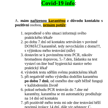
Covid-19 info
:
A.
mám
nařízenou
karanténu
z důvodu kontaktu s
pozitivní
osobou,
nemám potíže
:
neprodleně o této situaci informuji svého
praktického lékaře
po dobu 7 dní od kontaktu setrvávám v povinné
DOMÁCÍ karanténě, tedy nevycházím z domu!!!,
s výjimkou mého testování (níže)
dostavím se k povinnému testu PCR, nikoliv
hromadnou dopravou, 5.-7.den, žádanku na test
vystaví on-line buď hygienická stanice nebo
praktický lékař
výsledek testu sdělím svému praktickému lékaři
při negativitě mého výsledku dodržím karanténu
po dobu 7 dnů
, od osmého dne opět běžně funguji
v každodenním životě
pokud nebudu PCR testován do 7.dne mé
karantény, karanténa se mi automaticky prodlužuje
na 14 dní od kontaktu
při pozitivitě mého testu mi ode dne testování běží
povinná izolace 14 dní, dále viz odstavec C.