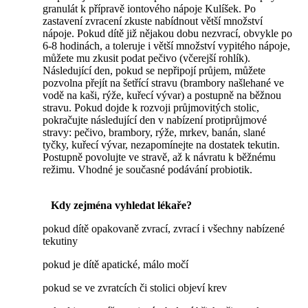
granulát k přípravě iontového nápoje Kulíšek. Po
zastavení zvracení zkuste nabídnout větší množství
nápoje. Pokud dítě již nějakou dobu nezvrací, obvykle po
6-8 hodinách, a toleruje i větší množství vypitého nápoje,
můžete mu zkusit podat pečivo (včerejší rohlík).
Následující den, pokud se nepřipojí průjem, můžete
pozvolna přejít na šetřící stravu (brambory našlehané ve
vodě na kaši, rýže, kuřecí vývar) a postupně na běžnou
stravu. Pokud dojde k rozvoji průjmovitých stolic,
pokračujte následující den v nabízení protiprůjmové
stravy: pečivo, brambory, rýže, mrkev, banán, slané
tyčky, kuřecí vývar, nezapomínejte na dostatek tekutin.
Postupně povolujte ve stravě, až k návratu k běžnému
režimu. Vhodné je současné podávání probiotik.
Kdy zejména vyhledat lékaře?
pokud dítě opakovaně zvrací, zvrací i všechny nabízené
tekutiny
pokud je dítě apatické, málo močí
pokud se ve zvratcích či stolici objeví krev