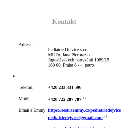
Kontakt
Adresa:
Pediatrie Dejvice s.r.o.
MUDr. Jana Pierorazio
Jugoslávských partyzánů 1089/15
160 00 Praha 6 - 4. patro
Telefon:
+420 233 331 596
1)
Mobil:
+420 722 207 787
Email a Emmy:
https://sestraemmy.cz/pediatriedejvice
2)
pediatriedejvice@gmail.com