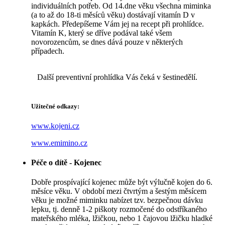
individuálních potřeb. Od 14.dne věku všechna miminka
(a to až do 18-ti měsíců věku) dostávají vitamín D v
kapkách. Předepíšeme Vám jej na recept při prohlídce.
Vitamín K, který se dříve podával také všem
novorozencům, se dnes dává pouze v některých
případech.
Další preventivní prohlídka Vás čeká v šestinedělí.
Užitečné odkazy:
www.kojeni.cz
www.emimino.cz
Péče o dítě - Kojenec
Dobře prospívající kojenec může být výlučně kojen do 6.
měsíce věku. V období mezi čtvrtým a šestým měsícem
věku je možné miminku nabízet tzv. bezpečnou dávku
lepku, tj. denně 1-2 piškoty rozmočené do odstříkaného
mateřského mléka, lžičkou, nebo 1 čajovou lžičku hladké