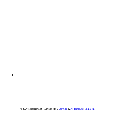
© 2020 dosedelova.cz | Developed by
Seo4u.cz
&
Prodoktor.cz
|
Přihlášení