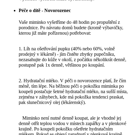
Péče o dítě - Novorozenec
Vaše miminko vyšetříme do 48 hodin po propuštění z
porodnice. Po návratu domů budete (kromě výbavičky,
kterou již máte pořízenou) potřebovat:
1. Líh na ošetřování pupku (40% nebo 60%, volně
prodejný v lékárně) - jím čistěte zbytky pupečníku,
nezasahujte do kůže v okolí, z počátku několikrát denně,
postupně pak 1x denně, většinou po koupání.
2. Hydratační mléko. V péči o novorozence platí, že čím
méně, tím lépe. Na běžnou péči o pokožku miminka po
koupeli postačuje šetrné hydratační mléko, na sušší místa,
zejména v záhybech, kde má pokožka tendenci praskat,
pak slunečnicový olej (lékárenský).
Miminko není nutné denně koupat, ale je vhodné jej
denně otřít teplou vodou v místech zapářky a v plenkové
krajině. Po koupeli pokožku ošetřete hydratačním
mlékem. Pokud se objeví zarudnutí v plenkové krajině,