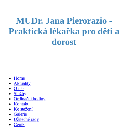
MUDr. Jana Pierorazio -
Praktická lékařka pro děti a
dorost
Home
Aktuality
O nás
Služby
Ordinační hodiny
Kontakt
Ke stažení
Galerie
Užitečné rady
Ceník