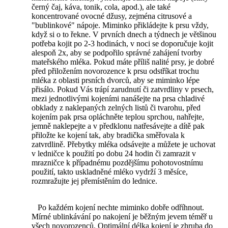
černý čaj, káva, tonik, cola, apod.), ale také
koncentrované ovocné džusy, zejména citrusové a
"bublinkové" nápoje. Miminko přikládejte k prsu vždy,
když si o to řekne. V prvních dnech a týdnech je většinou
potřeba kojit po 2-3 hodinách, v noci se doporučuje kojit
alespoň 2x, aby se podpořilo správné zahájení tvorby
mateřského mléka. Pokud máte příliš nalité prsy, je dobré
před přiložením novorozence k prsu odstříkat trochu
mléka z oblasti prsních dvorců, aby se miminko lépe
přisálo. Pokud Vás trápí zarudnutí či zatvrdliny v prsech,
mezi jednotlivými kojeními nanášejte na prsa chladivé
obklady z naklepaných zelných listů či tvarohu, před
kojením pak prsa opláchněte teplou sprchou, nahřejte,
jemně naklepejte a v předklonu natřesávejte a dítě pak
přiložte ke kojení tak, aby bradička směřovala k
zatvrdlině. Přebytky mléka odsávejte a můžete je uchovat
v ledničce k použití po dobu 24 hodin či zamrazit v
mrazničce k případnému pozdějšímu pohotovostnímu
použití, takto uskladněné mléko vydrží 3 měsíce,
rozmražujte jej přemístěním do lednice.
Po každém kojení nechte miminko dobře odříhnout.
Mírné ublinkávání po nakojení je běžným jevem téměř u
všech novorozenců. Optimální délka kojení je zhruba do